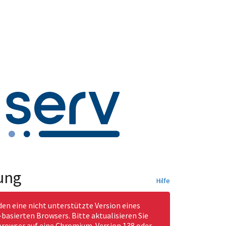
ung
Hilfe
den eine nicht unterstützte Version eines
asierten Browsers. Bitte aktualisieren Sie
rowser auf eine Chromium-Version 138 oder